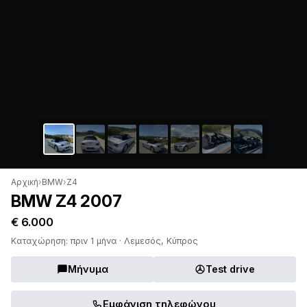
Αρχική
›
BMW
›
Z4
BMW Z4 2007
€ 6.000
Καταχώρηση: πριν 1 μήνα · Λεμεσός, Κύπρος
Μήνυμα
Test drive
Εμφάνιση τηλεφώνου