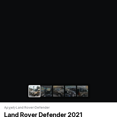
Αρχική
›
Land Rover
›
Defender
Land Rover Defender 2021