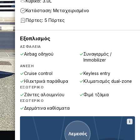
Κυβικά: 3.0L
Κατάσταση: Μεταχειρισμένο
Πόρτες: 5 Πόρτες
5
Εξοπλισμός
ΑΣΦΆΛΕΙΑ
Airbag οδηγού
Συναγερμός /
Immobilizer
ΆΝΕΣΗ
Cruise control
Keyless entry
Ηλεκτρικά παράθυρα
Κλιματισμός dual-zone
ΕΞΩΤΕΡΙΚΌ
Ζάντες αλουμινίου
Φιμέ τζάμια
ΕΣΩΤΕΡΙΚΌ
Δερμάτινα καθίσματα
i
Λεμεσός