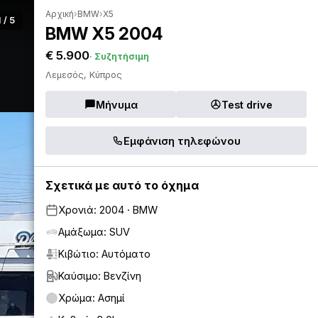
Αρχική
›
BMW
›
X5
1 / 5
BMW X5 2004
€ 5.900
· Συζητήσιμη
Λεμεσός, Κύπρος
Μήνυμα
Test drive
Εμφάνιση τηλεφώνου
Σχετικά με αυτό το όχημα
Χρονιά: 2004 · BMW
Αμάξωμα: SUV
Κιβώτιο: Αυτόματο
Καύσιμο: Βενζίνη
Χρώμα: Ασημί