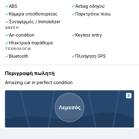
ABS
Airbag οδηγού
Κάμερα οπισθοπορείας
Παρκτρόνικ πίσω
Συναγερμός / Immobilizer
ΆΝΕΣΗ
Air-condition
Keyless entry
Ηλεκτρικά παράθυρα
ΤΕΧΝΟΛΟΓΊΑ
Bluetooth
Πλοήγηση GPS
Περιγραφή πωλητή
Amazing car in perfect condition
i
Λεμεσός
Λεμεσός, Κύπρος
· Η τοποθεσία εμφανίζεται κατά προσέγγιση