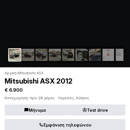
Αρχική
›
Mitsubishi
›
ASX
Mitsubishi ASX 2012
€ 6.900
Καταχώρηση: πριν 28 μέρες · Λεμεσός, Κύπρος
Μήνυμα
Test drive
Εμφάνιση τηλεφώνου