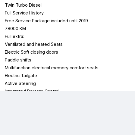
Twin Turbo Diesel
Full Service History
Free Service Package included until 2019
78000 KM
Full extra:
Ventilated and heated Seats
Electric Soft closing doors
Paddle shifts
Multifunction electrical memory comfort seats
Electric Tailgate
Active Steering
Integrated Remote Control
Comfort access system ( keyless go )
and many more
PERFECT CONDITION
ANY CHECK WELCOME