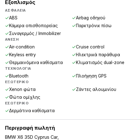
Εξοπλισμός
ΑΣΦΆΛΕΙΑ
ABS
Airbag οδηγού
Κάμερα οπισθοπορείας
Παρκτρόνικ πίσω
Συναγερμός / Immobilizer
ΆΝΕΣΗ
Air-condition
Cruise control
Keyless entry
Ηλεκτρικά παράθυρα
Θερμαινόμενα καθίσματα
Κλιματισμός dual-zone
ΤΕΧΝΟΛΟΓΊΑ
Bluetooth
Πλοήγηση GPS
ΕΞΩΤΕΡΙΚΌ
Xenon φώτα
Ζάντες αλουμινίου
Φώτα ομίχλης
ΕΣΩΤΕΡΙΚΌ
Δερμάτινα καθίσματα
Περιγραφή πωλητή
BMW X6 35D Cyprus Car,