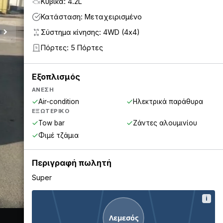
Κυβικά: 4.2L
Κατάσταση: Μεταχειρισμένο
Σύστημα κίνησης: 4WD (4x4)
Πόρτες: 5 Πόρτες
5
Εξοπλισμός
ΆΝΕΣΗ
Air-condition
Ηλεκτρικά παράθυρα
ΕΞΩΤΕΡΙΚΌ
Tow bar
Ζάντες αλουμινίου
Φιμέ τζάμια
Περιγραφή πωλητή
Super
i
Λεμεσός