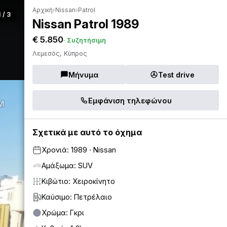
Αρχική
›
Nissan
›
Patrol
1 / 3
Nissan Patrol 1989
€ 5.850
· Συζητήσιμη
Λεμεσός, Κύπρος
Μήνυμα
Test drive
Εμφάνιση τηλεφώνου
Σχετικά με αυτό το όχημα
Χρονιά: 1989 · Nissan
Αμάξωμα: SUV
Κιβώτιο: Χειροκίνητο
Καύσιμο: Πετρέλαιο
Χρώμα: Γκρι