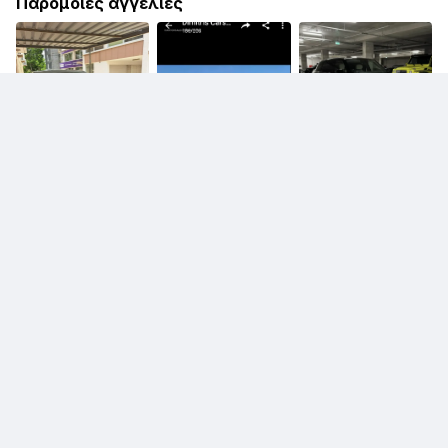
Παρόμοιες αγγελίες
€ 129.900
Land Rover Range
€ 14.000
Rover
Land Rover Discovery
Sport
€ 36.000
Land Rover Range
Rover Sport
€ 12.500
€ 120.000
Land Rover Range
Land Rover Range