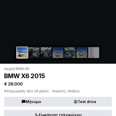
Αρχική
›
BMW
›
X6
BMW X6 2015
€ 26.000
Καταχώρηση: πριν 29 μέρες · Λεμεσός, Κύπρος
Μήνυμα
Test drive
Εμφάνιση τηλεφώνου