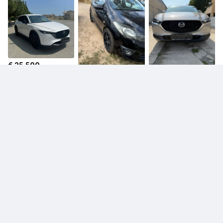
€ 25.500
Mazda CX-5
€ 3.500
€ 22.500
Mazda 2
Mazda CX-30
€ 11.900
€ 21.500
Mazda 2
Mazda CX-5
€ 5.500
Mazda 2
Πληροφορίες πωλητή
Δες προφίλ