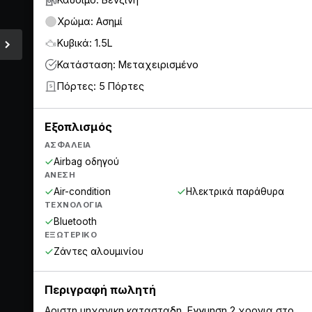
Χρώμα: Ασημί
Κυβικά: 1.5L
Κατάσταση: Μεταχειρισμένο
Πόρτες: 5 Πόρτες
5
Εξοπλισμός
ΑΣΦΆΛΕΙΑ
Airbag οδηγού
ΆΝΕΣΗ
Air-condition
Ηλεκτρικά παράθυρα
ΤΕΧΝΟΛΟΓΊΑ
Bluetooth
ΕΞΩΤΕΡΙΚΌ
Ζάντες αλουμινίου
Περιγραφή πωλητή
Αριστη μηχανικη κατασταδη. Εγγυηση 2 χρονια στο