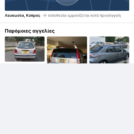
Λευκωσία, Κύπρος
· Η τοποθεσία εμφανίζεται κατά προσέγγιση
Παρόμοιες αγγελίες
€ 1.100
Honda Logo
€ 1.100
€ 3.500
Honda HR-V
Honda Civic
€ 16.000
Honda CR-V
€ 8.000