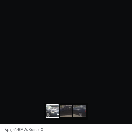
Αρχική
›
BMW
›
Series 3