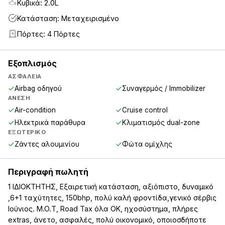
Κυβικά: 2.0L
Κατάσταση: Μεταχειρισμένο
Πόρτες: 4 Πόρτες
4
Εξοπλισμός
ΑΣΦΆΛΕΙΑ
Airbag οδηγού
Συναγερμός / Immobilizer
ΆΝΕΣΗ
Air-condition
Cruise control
Ηλεκτρικά παράθυρα
Κλιματισμός dual-zone
ΕΞΩΤΕΡΙΚΌ
Ζάντες αλουμινίου
Φώτα ομίχλης
Περιγραφή πωλητή
1 ΙΔΙΟΚΤΗΤΗΣ, Εξαιρετική κατάσταση, αξιόπιστο, δυναμικό
,6+1 ταχύτητες, 150bhp, πολύ καλή φροντίδα,γενικό σέρβις
Ιούνιος. M.O.T, Road Tax όλα OK, ηχοσύστημα, πλήρες
extras, άνετο, ασφαλές, πολύ οικονομικό, οποιοσδήποτε