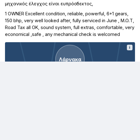
μηχανικός έλεγχος είναι ευπρόσδεκτος,
1 OWNER Excellent condition, reliable, powerful, 6+1 gears,
150 bhp, very well looked after, fully serviced in June , M.O.T,
Road Tax all OK, sound system, full extras, comfortable, very
economical ,safe , any mechanical check is welcomed
i
Λάρνακα
Λάρνακα, Κύπρος
· Η τοποθεσία εμφανίζεται κατά προσέγγιση
Παρόμοιες αγγελίες
€ 53.950
€ 18.500