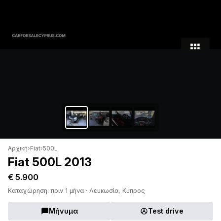
Αρχική
›
Fiat
›
500L
Fiat 500L 2013
€ 5.900
Καταχώρηση: πριν 1 μήνα · Λευκωσία, Κύπρος
Μήνυμα
Test drive