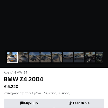
Αρχική
›
BMW
›
Z4
BMW Z4 2004
€ 5.220
Καταχώρηση: πριν 1 μήνα · Λεμεσός, Κύπρος
Μήνυμα
Test drive