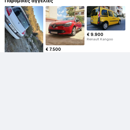
Παρόμοιες αγγελίες
€ 9.900
Renault Kangoo
€ 7.500
Renault Clio
€ 4.000
Renault Megane
€ 6.000
€ 6.500
Renault Kadjar
Renault Captur
€ 5.000
Renault Twizy