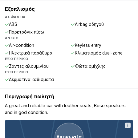
Εξοπλισμός
ΑΣΦΆΛΕΙΑ
ABS
Airbag οδηγού
Παρκτρόνικ πίσω
ΆΝΕΣΗ
Air-condition
Keyless entry
Ηλεκτρικά παράθυρα
Κλιματισμός dual-zone
ΕΞΩΤΕΡΙΚΌ
Ζάντες αλουμινίου
Φώτα ομίχλης
ΕΣΩΤΕΡΙΚΌ
Δερμάτινα καθίσματα
Περιγραφή πωλητή
A great and reliable car with leather seats, Bose speakers
and in god condition.
i
Λευκωσία