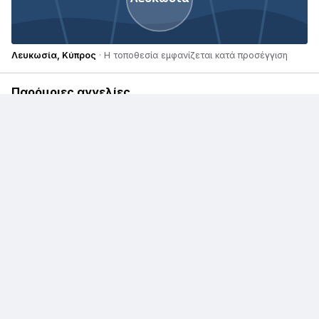
Λευκωσία, Κύπρος
· Η τοποθεσία εμφανίζεται κατά προσέγγιση
Παρόμοιες αγγελίες
€ 110.000
€ 5.500
Audi RS Q8
Audi A4
€ 7.800
Audi A1