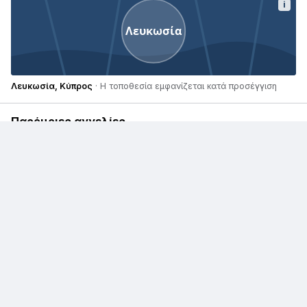
i
Λευκωσία
Λευκωσία, Κύπρος
· Η τοποθεσία εμφανίζεται κατά προσέγγιση
Παρόμοιες αγγελίες
€ 15.400
Mercedes-Benz ML-
Class
€ 19.000
Mercedes-Benz E-
Class