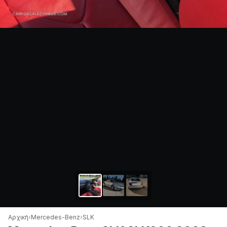
Αρχική
›
Mercedes-Benz
›
SLK