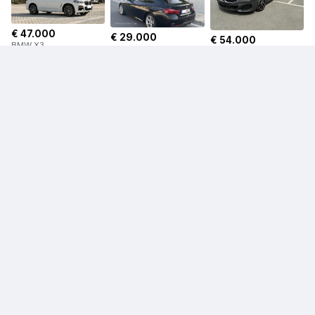
€ 47.000
€ 29.000
€ 54.000
BMW X3
BMW Series 4
BMW Series 8
€ 53.950
BMW iX
€ 34.000
BMW X3
€ 29.500
BMW M240
Πληροφορίες πωλητή
Δες προφίλ
N.S.M DemoCars LTD
Επαγγελματίας
Μέλος από 2016
Χωρίς αξιολογήσεις ακόμα
Αναφορά αγγελίας