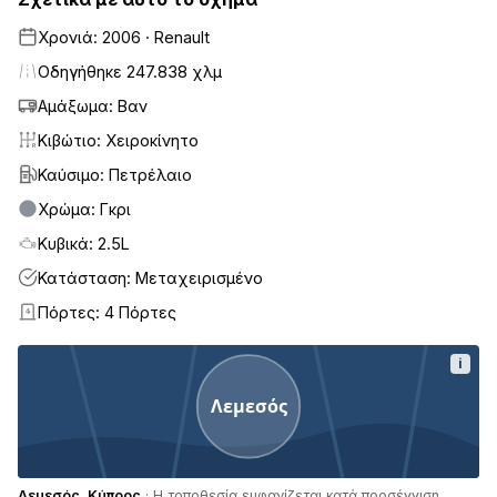
Χρονιά: 2006 · Renault
Οδηγήθηκε 247.838 χλμ
Αμάξωμα: Βαν
Κιβώτιο: Χειροκίνητο
Καύσιμο: Πετρέλαιο
Χρώμα: Γκρι
Κυβικά: 2.5L
Κατάσταση: Μεταχειρισμένο
Πόρτες: 4 Πόρτες
4
i
Λεμεσός
Λεμεσός, Κύπρος
· Η τοποθεσία εμφανίζεται κατά προσέγγιση