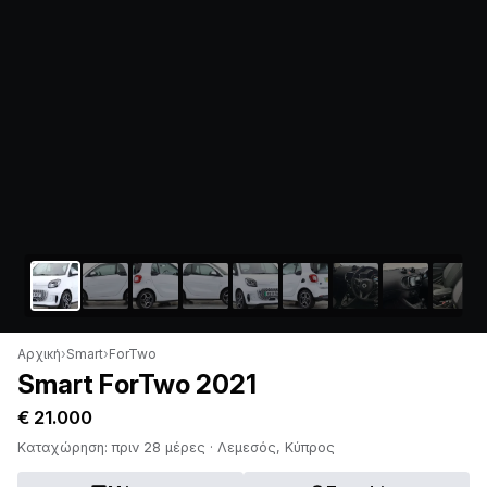
Αρχική
›
Smart
›
ForTwo
Smart ForTwo 2021
€ 21.000
Καταχώρηση: πριν 28 μέρες · Λεμεσός, Κύπρος