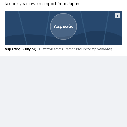
tax per year,low km,import from Japan.
i
Λεμεσός
Λεμεσός, Κύπρος
· Η τοποθεσία εμφανίζεται κατά προσέγγιση
Παρόμοιες αγγελίες
€ 3.000
Suzuki Swift
€ 12.500
Suzuki Swift
€ 29.900
Suzuki Jimny