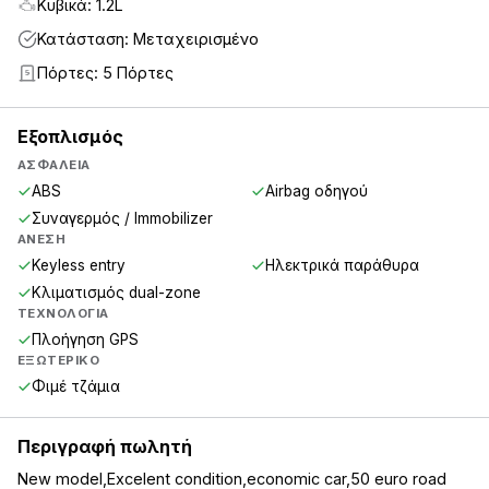
Κυβικά: 1.2L
Κατάσταση: Μεταχειρισμένο
Πόρτες: 5 Πόρτες
5
Εξοπλισμός
ΑΣΦΆΛΕΙΑ
ABS
Airbag οδηγού
Συναγερμός / Immobilizer
ΆΝΕΣΗ
Keyless entry
Ηλεκτρικά παράθυρα
Κλιματισμός dual-zone
ΤΕΧΝΟΛΟΓΊΑ
Πλοήγηση GPS
ΕΞΩΤΕΡΙΚΌ
Φιμέ τζάμια
Περιγραφή πωλητή
New model,Excelent condition,economic car,50 euro road