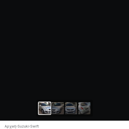
Αρχική
›
Suzuki
›
Swift