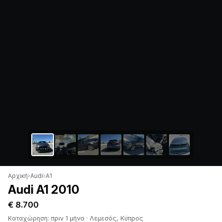
Αρχική
›
Audi
›
A1
Audi A1 2010
€ 8.700
Καταχώρηση: πριν 1 μήνα · Λεμεσός, Κύπρος