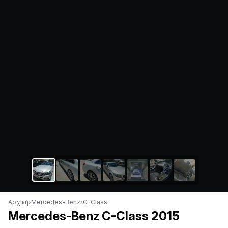
Αρχική
›
Mercedes-Benz
›
C-Class
Mercedes-Benz C-Class 2015