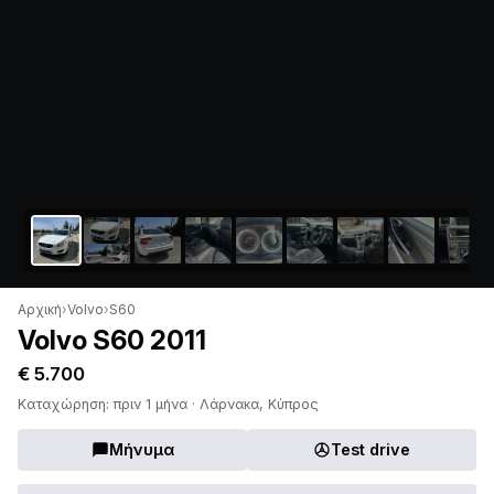
Αρχική
›
Volvo
›
S60
Volvo S60 2011
€ 5.700
Καταχώρηση: πριν 1 μήνα · Λάρνακα, Κύπρος
Μήνυμα
Test drive