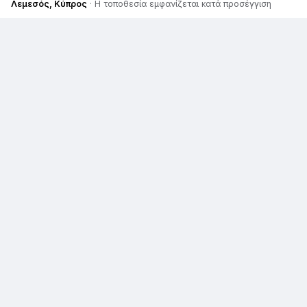
Λεμεσός, Κύπρος
· Η τοποθεσία εμφανίζεται κατά προσέγγιση
Παρόμοιες αγγελίες
€ 6.350
Suzuki Alto
€ 3.000
Suzuki Swift
€ 4.000
Suzuki Swift
€ 8.500
€ 3.000
Suzuki Swift
Suzuki Swift
€ 13.500