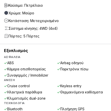
Καύσιμο: Πετρέλαιο
Χρώμα: Μαύρο
Κατάσταση: Μεταχειρισμένο
Σύστημα κίνησης: 4WD (4x4)
Πόρτες: 5 Πόρτες
5
Εξοπλισμός
ΑΣΦΆΛΕΙΑ
ABS
Airbag οδηγού
Κάμερα οπισθοπορείας
Παρκτρόνικ πίσω
Συναγερμός / Immobilizer
ΆΝΕΣΗ
Cruise control
Keyless entry
Ηλεκτρικά παράθυρα
Θερμαινόμενα καθίσματα
Κλιματισμός dual-zone
ΤΕΧΝΟΛΟΓΊΑ
Bluetooth
Πλοήγηση GPS