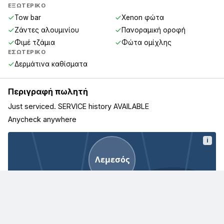
ΕΞΩΤΕΡΙΚΌ
Tow bar
Xenon φώτα
Ζάντες αλουμινίου
Πανοραμική οροφή
Φιμέ τζάμια
Φώτα ομίχλης
ΕΣΩΤΕΡΙΚΌ
Δερμάτινα καθίσματα
Περιγραφή πωλητή
Just serviced. SERVICE history AVAILABLE
Anycheck anywhere
i
Λεμεσός
Λεμεσός, Κύπρος
· Η τοποθεσία εμφανίζεται κατά προσέγγιση