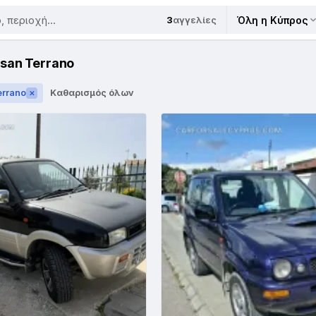
3
αγγελίες
Όλη η Κύπρος
san Terrano
errano
Καθαρισμός όλων
✕