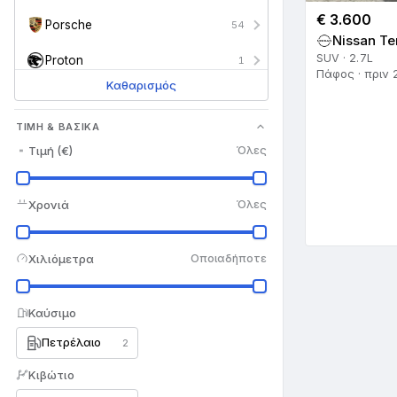
€ 3.600
Porsche
54
Nissan Te
SUV · 2.7L
Proton
1
Πάφος · πριν 
Καθαρισμός
Renault
67
ΤΙΜΉ & ΒΑΣΙΚΆ
Rolls Royce
7
Τιμή (€)
Όλες
Saab
6
Seat
27
Χρονιά
Όλες
Skoda
17
Χιλιόμετρα
Οποιαδήποτε
Smart
35
SsangYong
4
Καύσιμο
Πετρέλαιο
Subaru
2
13
Κιβώτιο
Suzuki
142