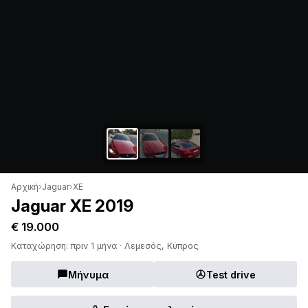
Αρχική
›
Jaguar
›
XE
Jaguar XE 2019
€ 19.000
Καταχώρηση: πριν 1 μήνα · Λεμεσός, Κύπρος
Μήνυμα
Test drive