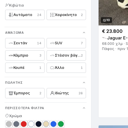
Κιβώτιο
Nissan
401
Αυτόματο
Χειροκίνητο
24
2
Opel
80
10
Peugeot
108
€ 23.800
ΑΜΆΞΩΜΑ
Jaguar E-
Porsche
54
Σεντάν
SUV
14
7
68.000 χλμ · 
Πάφος · πριν 
Proton
1
Κάμπριο
Στέισον βάγκον
3
2
Renault
67
Κουπέ
Άλλο
1
1
Rolls Royce
7
ΠΩΛΗΤΉΣ
Saab
6
Έμπορος
Ιδιώτης
2
26
Seat
27
ΠΕΡΙΣΣΌΤΕΡΑ ΦΊΛΤΡΑ
Skoda
17
Χρώμα
Smart
35