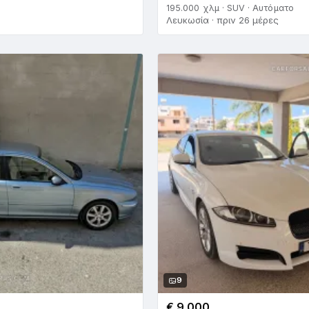
195.000 χλμ · SUV · Αυτόματο
Λευκωσία · πριν 26 μέρες
9
€ 9.000