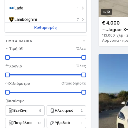
Lada
1
10
Lamborghini
7
€ 4.000
Καθαρισμός
Jaguar X-
Land Rover
128
113.000 χλμ · 
Λάρνακα · πρι
ΤΙΜΉ & ΒΑΣΙΚΆ
Lexus
45
Τιμή (€)
Όλες
Lotus
3
Maserati
16
Χρονιά
Όλες
Mazda
397
Χιλιόμετρα
Οποιαδήποτε
Mercedes-Benz
643
MG
6
Καύσιμο
Βενζίνη
Ηλεκτρικό
Mini
9
1
68
Mitsubishi
117
Πετρέλαιο
Υβριδικό
15
1