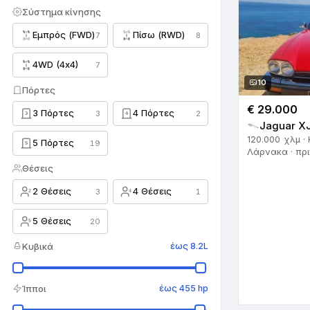
SsangYong
4
Σύστημα κίνησης
Εμπρός (FWD)
Πίσω (RWD)
Subaru
7
8
13
Suzuki
141
4WD (4x4)
7
10
Πόρτες
Tesla
12
€ 29.000
3 Πόρτες
4 Πόρτες
3
2
3
4
Toyota
560
Jaguar XJ
120.000 χλμ · 
5 Πόρτες
19
5
Triumph
2
Λάρνακα · πρι
Θέσεις
Vauxhall
5
2 Θέσεις
4 Θέσεις
3
1
2
4
Volkswagen
238
5 Θέσεις
20
5
Volvo
54
Κυβικά
έως 8.2L
Άλλο
15
Ά
Ίπποι
έως 455 hp