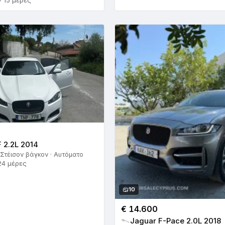
ν 15 μέρες
 2.2L 2014
 Στέισον βάγκον · Αυτόματο
24 μέρες
10
€ 14.600
Jaguar F-Pace 2.0L 2018