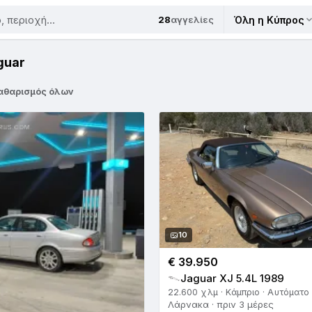
28
αγγελίες
Όλη η Κύπρος
guar
αθαρισμός όλων
10
€ 39.950
Jaguar XJ 5.4L 1989
22.600 χλμ · Κάμπριο · Αυτόματο
Λάρνακα · πριν 3 μέρες