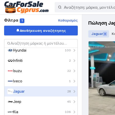
Ford
170
Holden
1
Φίλτρα
Καθαρισμός
1
Πώληση Ja
Honda
194
Αποθήκευση αναζήτησης
Jaguar
Κ
✕
Hummer
2
Hyundai
100
Infiniti
2
Isuzu
22
Iveco
1
Jaguar
28
Jeep
45
Kia
106