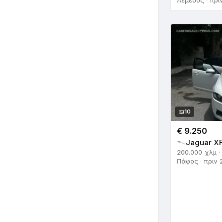
Λεμεσός · πρι
10
€ 9.250
Jaguar XF
200.000 χλμ ·
Πάφος · πριν 