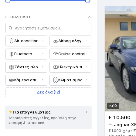
ΕΞΟΠΛΙΣΜΌΣ
Air-condition
Airbag οδηγού
1
1
Bluetooth
Cruise control
1
1
Ζάντες αλουμινίου
Ηλεκτρικά παράθυρα
1
1
Κάμερα οπισθοπορείας
Κλιματισμός dual-zone
1
1
Δες όλα (12)
10
Για επαγγελματίες
€ 10.500
Απεριόριστες αγγελίες, προβολή στην
κορυφή & στατιστικά.
Jaguar XE
111.000 χλμ · 