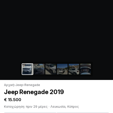
Αρχική
›
Jeep
›
Renegade
Jeep Renegade 2019
€ 15.500
Καταχώρηση: πριν 29 μέρες · Λευκωσία, Κύπρος