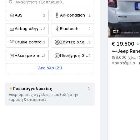
ABS
Air-condition
2
2
Airbag οδηγού
Bluetooth
2
2
7
Cruise control
Ζάντες αλουμινίου
2
2
€ 19.500
↓
Jeep Ren
Ηλεκτρικά παράθυρα
Πλοήγηση GPS
2
2
188.000 χλμ ·
Λακατάμεια · 
Δες όλα (21)
Για επαγγελματίες
Απεριόριστες αγγελίες, προβολή στην
κορυφή & στατιστικά.