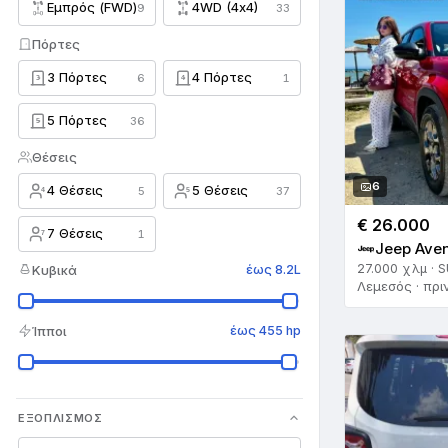
Εμπρός (FWD)
4WD (4x4)
9
33
Subaru
13
Πόρτες
Suzuki
141
3 Πόρτες
4 Πόρτες
6
1
3
4
Tesla
13
5 Πόρτες
36
5
Toyota
562
Θέσεις
Triumph
2
6
4 Θέσεις
5 Θέσεις
5
37
4
5
Vauxhall
5
€ 26.000
7 Θέσεις
1
7
Jeep Ave
Volkswagen
238
27.000 χλμ · 
Κυβικά
έως 8.2L
Λεμεσός · πρι
Volvo
55
Ίπποι
έως 455 hp
Άλλο
15
Ά
ΕΞΟΠΛΙΣΜΌΣ