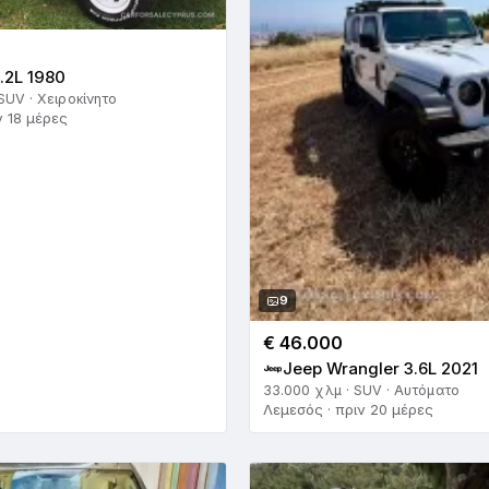
.2L 1980
SUV · Χειροκίνητο
ν 18 μέρες
9
€ 46.000
Jeep Wrangler 3.6L 2021
33.000 χλμ · SUV · Αυτόματο
Λεμεσός · πριν 20 μέρες