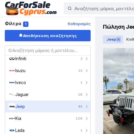
Holden
1
Honda
194
Φίλτρα
Καθαρισμός
1
Πώληση Je
Hummer
2
Αποθήκευση αναζήτησης
Jeep
Καθ
✕
Hyundai
101
Infiniti
2
Isuzu
22
Iveco
1
Jaguar
28
Jeep
45
Kia
106
Lada
1