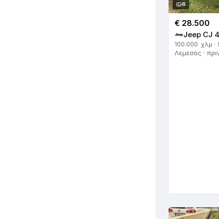
6
€ 28.500
Jeep CJ 4
100.000 χλμ · 
Λεμεσός · πρι