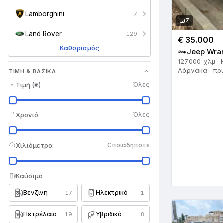
Lamborghini
7
7
Land Rover
129
€ 35.000
Καθαρισμός
Jeep Wran
Lexus
47
127.000 χλμ · 
Λάρνακα · πρι
ΤΙΜΉ & ΒΑΣΙΚΆ
Lotus
3
Τιμή (€)
Όλες
Maserati
16
Mazda
398
Χρονιά
Όλες
Mercedes-Benz
646
Χιλιόμετρα
Οποιαδήποτε
MG
6
Mini
68
Καύσιμο
Βενζίνη
Ηλεκτρικό
Mitsubishi
17
1
117
Nissan
402
Πετρέλαιο
Υβριδικό
19
8