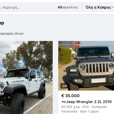
45
αγγελίες
Όλη η Κύπρος
ep
αρισμός όλων
6
€ 35.000
Jeep Wrangler 2.2L 2019
60.200 χλμ · SUV · Αυτόματο
Λευκωσία · πριν 1 μέρα