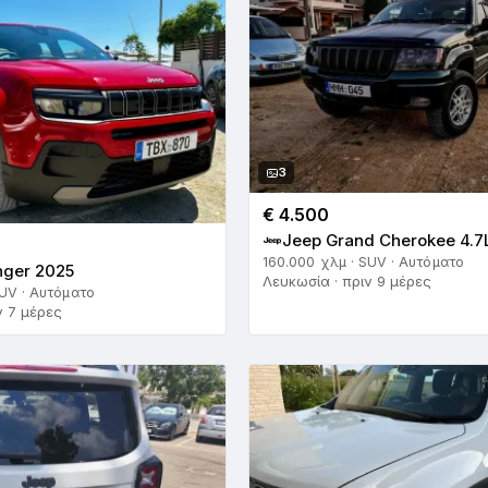
3
€ 4.500
Jeep Grand Cherokee 4.7
160.000 χλμ · SUV · Αυτόματο
nger 2025
Λευκωσία · πριν 9 μέρες
SUV · Αυτόματο
ν 7 μέρες