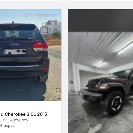
d Cherokee 3.0L 2015
 SUV · Αυτόματο
14 μέρες