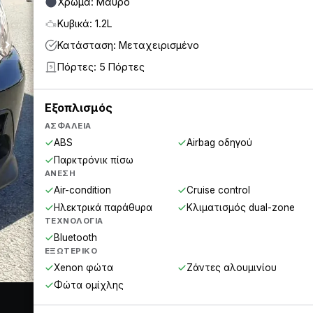
Χρώμα: Μαύρο
Κυβικά: 1.2L
Κατάσταση: Μεταχειρισμένο
Πόρτες: 5 Πόρτες
5
Εξοπλισμός
ΑΣΦΆΛΕΙΑ
ABS
Airbag οδηγού
Παρκτρόνικ πίσω
ΆΝΕΣΗ
Air-condition
Cruise control
Ηλεκτρικά παράθυρα
Κλιματισμός dual-zone
ΤΕΧΝΟΛΟΓΊΑ
Bluetooth
ΕΞΩΤΕΡΙΚΌ
Xenon φώτα
Ζάντες αλουμινίου
Φώτα ομίχλης