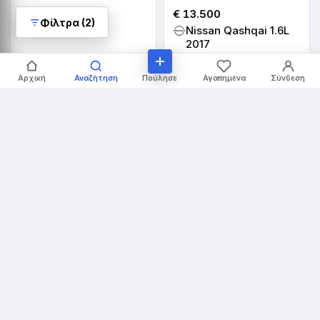
€ 13.500
Φίλτρα (2)
Nissan Qashqai 1.6L
2017
101.000 χλμ · SUV · Αυτόματο
Λεμεσός · πριν 22 μέρες
Πούλησε
Αρχική
Αναζήτηση
Αγαπημένα
Σύνδεση
10
6
€ 11.990
€ 22.000
Nissan Qashqai 1.6L
Nissan Qashqai 1.3L
2015
2024
167.000 χλμ · SUV · Αυτόματο
27.000 χλμ · SUV · Αυτόματο
Λάρνακα · πριν 23 μέρες
Λευκωσία · πριν 23 μέρες