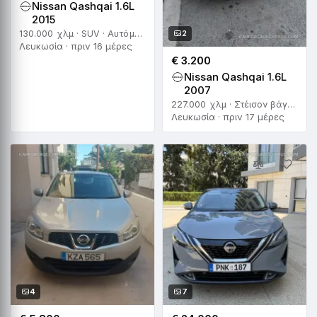
Nissan Qashqai 1.6L
2015
2
130.000 χλμ · SUV · Αυτόματο
Λευκωσία · πριν 16 μέρες
€ 3.200
Nissan Qashqai 1.6L
2007
227.000 χλμ · Στέισον βάγκον · Χειροκίνητο
Λευκωσία · πριν 17 μέρες
4
7