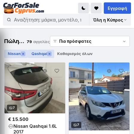
Εγγραφή
Όλη η Κύπρος
Πώληση Nissan Qashqai
79
αγγελίες
Nissan
Qashqai
Καθαρισμός όλων
✕
✕
7
€ 15.500
7
Nissan Qashqai 1.6L
2017