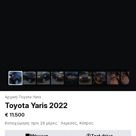
Αρχική
›
Toyota
›
Yaris
Toyota Yaris 2022
€ 11.500
Καταχώρηση: πριν 29 μέρες · Λεμεσός, Κύπρος
Μήνυμα
Test drive