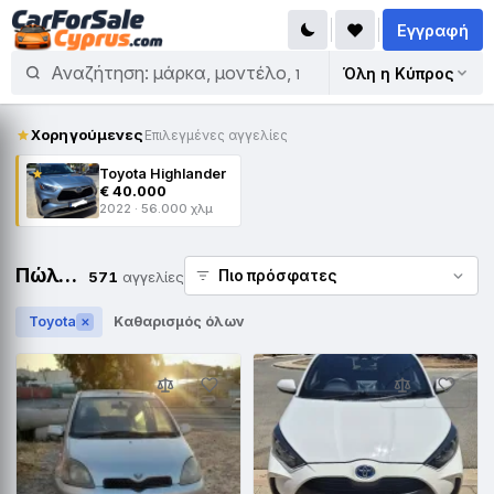
Εγγραφή
Όλη η Κύπρος
Χορηγούμενες
Επιλεγμένες αγγελίες
Toyota Highlander
€ 40.000
2022 · 56.000 χλμ
Πώληση Toyota
571
αγγελίες
Toyota
Καθαρισμός όλων
✕