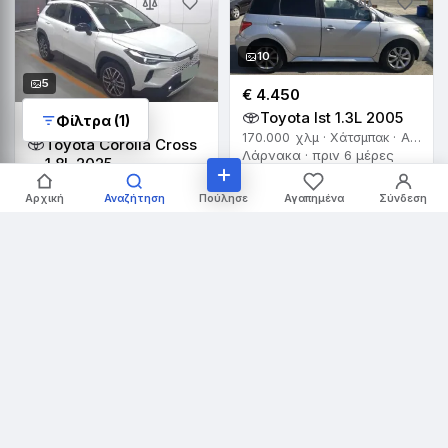
10
5
€ 4.450
Toyota Ist 1.3L 2005
Φίλτρα (1)
€ 33.500
170.000 χλμ · Χάτσμπακ · Αυτόματο
Toyota Corolla Cross
Λάρνακα · πριν 6 μέρες
1.8L 2025
7.000 χλμ · SUV · Αυτόματο
Πούλησε
Αρχική
Αναζήτηση
Αγαπημένα
Σύνδεση
Λεμεσός · πριν 6 μέρες
10
10
€ 12.800
€ 8.800
Toyota Passo 1.0L
Toyota Yaris 1.5L 2014
2022
65.000 χλμ · Χάτσμπακ · Αυτόματο