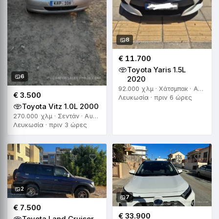
8
€ 11.700
Toyota Yaris 1.5L
6
2020
92.000 χλμ · Χάτσμπακ · Αυτόματο
€ 3.500
Λευκωσία · πριν 6 ώρες
Toyota Vitz 1.0L 2000
270.000 χλμ · Σεντάν · Αυτόματο
Λευκωσία · πριν 3 ώρες
2
7
€ 7.500
€ 33.900
Toyota Land Cruiser