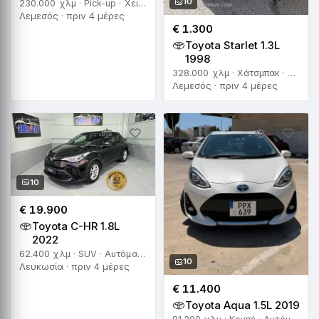
10
230.000 χλμ · Pick-up · Χειροκίνητο
Λεμεσός · πριν 4 μέρες
€ 1.300
Toyota Starlet 1.3L
1998
328.000 χλμ · Χάτσμπακ · Αυτόματο
Λεμεσός · πριν 4 μέρες
10
€ 19.900
Toyota C-HR 1.8L
2022
62.400 χλμ · SUV · Αυτόματο
10
Λευκωσία · πριν 4 μέρες
€ 11.400
Toyota Aqua 1.5L 2019