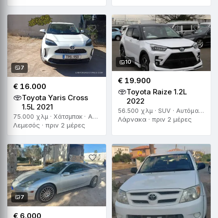
10
7
€ 19.900
€ 16.000
Toyota Raize 1.2L
Toyota Yaris Cross
2022
1.5L 2021
56.500 χλμ · SUV · Αυτόματο
75.000 χλμ · Χάτσμπακ · Αυτόματο
Λάρνακα · πριν 2 μέρες
Λεμεσός · πριν 2 μέρες
7
€ 6.000