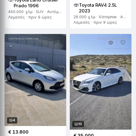
Toyota RAV4 2.5L
Prado 1996
2023
450.000 χλμ · SUV · Αυτόματο
26.000 χλμ · Χάτσμπακ · Αυτόματο
Λεμεσός · πριν 9 ώρες
Λεμεσός · πριν 9 ώρες
4
10
€ 13.800
€ 35.000