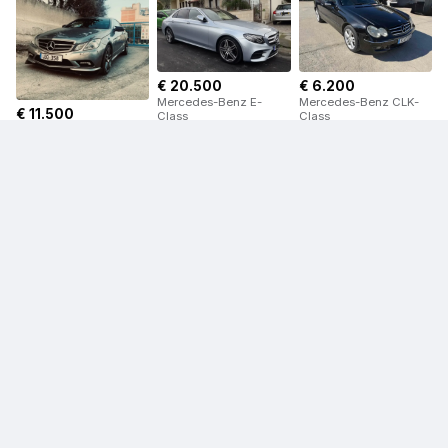
€ 20.500
€ 6.200
Mercedes-Benz E-
Mercedes-Benz CLK-
€ 11.500
Class
Class
Mercedes-Benz E-
Class
€ 40.000
€ 15.000
Mercedes-Benz GLC
Mercedes-Benz C-
Class
€ 7.000
Mercedes-Benz E-
Class
Πληροφορίες πωλητή
Δες προφίλ
N. Kyriakos Motors LTD