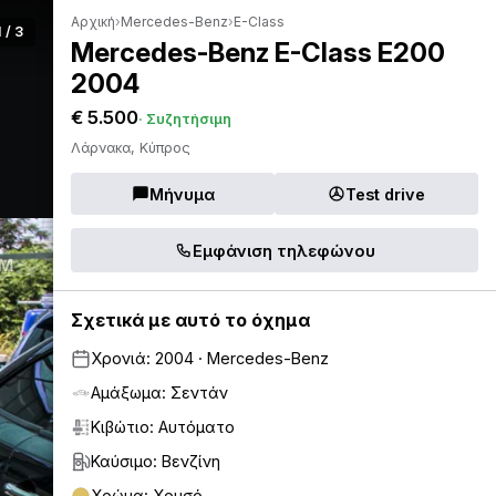
Αρχική
›
Mercedes-Benz
›
E-Class
1 / 3
Mercedes-Benz E-Class E200
2004
€ 5.500
· Συζητήσιμη
Λάρνακα, Κύπρος
Μήνυμα
Test drive
Εμφάνιση τηλεφώνου
Σχετικά με αυτό το όχημα
Χρονιά: 2004 · Mercedes-Benz
Αμάξωμα: Σεντάν
Κιβώτιο: Αυτόματο
Καύσιμο: Βενζίνη
Χρώμα: Χρυσό