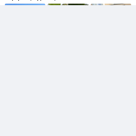
€ 5.900
Kia Sportage
€ 19.900
€ 14.900
Kia XCeed
Kia Stonic
€ 12.500
Kia Picanto
€ 3.200
Kia Picanto
€ 7.200
Kia Rio