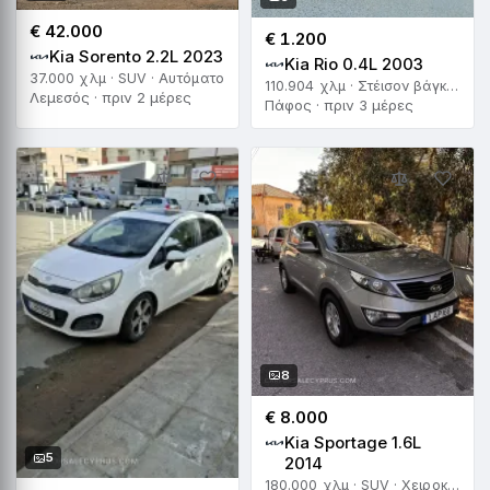
€ 42.000
€ 1.200
Kia Sorento 2.2L 2023
Kia Rio 0.4L 2003
37.000 χλμ · SUV · Αυτόματο
110.904 χλμ · Στέισον βάγκον · Χειροκίνητο
Λεμεσός · πριν 2 μέρες
Πάφος · πριν 3 μέρες
8
€ 8.000
Kia Sportage 1.6L
5
2014
180.000 χλμ · SUV · Χειροκίνητο