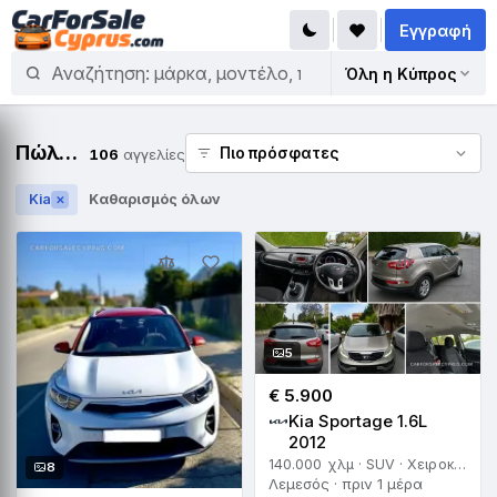
Εγγραφή
Όλη η Κύπρος
Πώληση Kia
106
αγγελίες
Kia
Καθαρισμός όλων
✕
5
€ 5.900
Kia Sportage 1.6L
2012
140.000 χλμ · SUV · Χειροκίνητο
8
Λεμεσός · πριν 1 μέρα