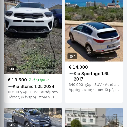
7
€ 14.000
4
Kia Sportage 1.6L
2017
€ 19.500
· Συζητήσιμη
340.000 χλμ · SUV · Αυτόματο
Kia Stonic 1.0L 2024
Αμμόχωστος · πριν 10 μέρες
13.500 χλμ · SUV · Αυτόματο
Πάφος (κέντρο) · πριν 9 μέρες
10