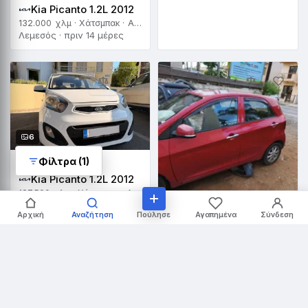
Kia Picanto 1.2L 2012
132.000 χλμ · Χάτσμπακ · Αυτόματο
Λεμεσός · πριν 14 μέρες
6
Φίλτρα (1)
€ 5.500
Kia Picanto 1.2L 2012
187.500 χλμ · Χάτσμπακ · Αυτόματο
Λεμεσός · πριν 14 μέρες
6
Πούλησε
Αρχική
Αναζήτηση
Αγαπημένα
Σύνδεση
€ 1.800
Kia Picanto 1.2L 2012
62.000 χλμ · Σεντάν · Αυτόματο
Λεμεσός · πριν 15 μέρες