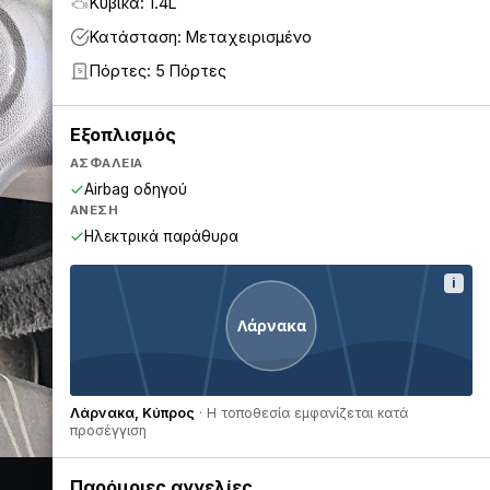
Κυβικά: 1.4L
Κατάσταση: Μεταχειρισμένο
Πόρτες: 5 Πόρτες
5
Εξοπλισμός
ΑΣΦΆΛΕΙΑ
Airbag οδηγού
ΆΝΕΣΗ
Ηλεκτρικά παράθυρα
i
Λάρνακα
Λάρνακα, Κύπρος
· Η τοποθεσία εμφανίζεται κατά
προσέγγιση
Παρόμοιες αγγελίες