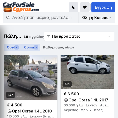
Εγγραφή
Όλη η Κύπρος
Πώληση Opel Corsa
18
αγγελίες
Opel
Corsa
Καθαρισμός όλων
✕
✕
4
€ 6.500
7
Opel Corsa 1.4L 2017
€ 4.500
60.000 χλμ · Σεντάν · Αυτόματο
Λεμεσός · πριν 7 μέρες
Opel Corsa 1.4L 2010
110.000 χλμ · Στέισον βάγκον · Αυτόματο