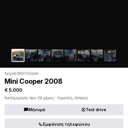
Αρχική
›
Mini
›
Cooper
Mini Cooper 2008
€ 5.000
Καταχώρηση: πριν 29 μέρες · Λεμεσός, Κύπρος
Μήνυμα
Test drive
Εμφάνιση τηλεφώνου