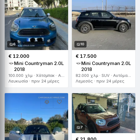
6
10
€ 12.000
€ 17.500
Mini Countryman 2.0L
Mini Countryman 2.0L
2018
2018
100.000 χλμ · Χάτσμπακ · Αυτόματο
82.000 χλμ · SUV · Αυτόματο
Λευκωσία · πριν 24 μέρες
Λεμεσός · πριν 24 μέρες
7
€ 21.800