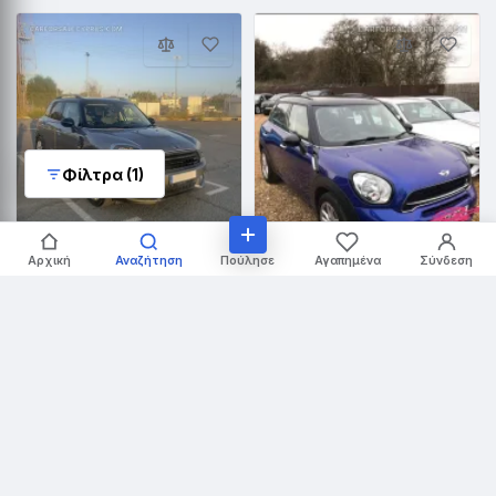
Φίλτρα (1)
6
Πούλησε
Αρχική
Αναζήτηση
Αγαπημένα
Σύνδεση
€ 15.900
4
Mini Countryman 1.5L
2017
€ 15.850
↑ 2%
· Συζητήσιμη
178.000 χλμ · Χάτσμπακ · Αυτόματο
Λεμεσός · πριν 27 μέρες
Mini Countryman 2.0L
2016
96.000 χλμ · Χάτσμπακ · Αυτόματο
Λευκωσία · πριν 28 μέρες