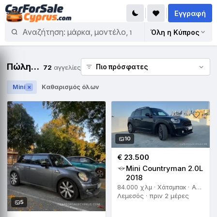
Εγγραφή
Όλη η Κύπρος
Πώληση Mini
72
αγγελίες
Mini
Καθαρισμός όλων
✕
10
€ 23.500
Mini Countryman 2.0L
2018
84.000 χλμ · Χάτσμπακ · Αυτόματο
Λεμεσός · πριν 2 μέρες
5