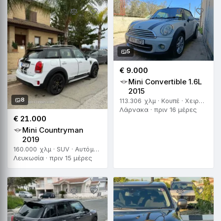
5
€ 9.000
Mini Convertible 1.6L
2015
8
113.306 χλμ · Κουπέ · Χειροκίνητο
Λάρνακα · πριν 16 μέρες
€ 21.000
Mini Countryman
2019
160.000 χλμ · SUV · Αυτόματο
Λευκωσία · πριν 15 μέρες