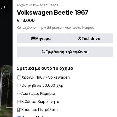
Αρχική
›
Volkswagen
›
Beetle
1 / 7
Volkswagen Beetle 1967
€ 13.000
Καταχώρηση: πριν 28 μέρες · Λευκωσία, Κύπρος
Μήνυμα
Test drive
Εμφάνιση τηλεφώνου
Σχετικά με αυτό το όχημα
Χρονιά: 1967 · Volkswagen
Οδηγήθηκε 50.000 χλμ
Αμάξωμα: Κάμπριο
Κιβώτιο: Χειροκίνητο
Καύσιμο: Πετρέλαιο