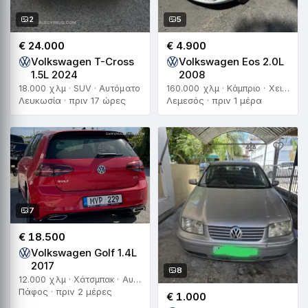
2
5
€ 24.000
€ 4.900
Volkswagen T-Cross
Volkswagen Eos 2.0L
1.5L 2024
2008
18.000 χλμ · SUV · Αυτόματο
160.000 χλμ · Κάμπριο · Χειροκίνητο
Λευκωσία · πριν 17 ώρες
Λεμεσός · πριν 1 μέρα
7
€ 18.500
Volkswagen Golf 1.4L
2017
8
12.000 χλμ · Χάτσμπακ · Αυτόματο
Πάφος · πριν 2 μέρες
€ 1.000