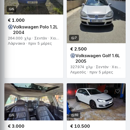
5
€ 1.000
Volkswagen Polo 1.2L
2004
7
264.000 χλμ · Σεντάν · Χειροκίνητο
Λάρνακα · πριν 5 μέρες
€ 2.500
Volkswagen Golf 1.6L
2005
327.974 χλμ · Σεντάν · Χειροκίνητο
Λεμεσός · πριν 5 μέρες
5
10
€ 3.000
€ 10.500