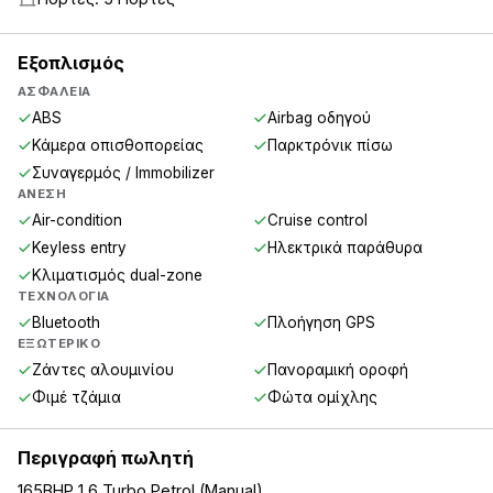
Εξοπλισμός
ΑΣΦΆΛΕΙΑ
ABS
Airbag οδηγού
Κάμερα οπισθοπορείας
Παρκτρόνικ πίσω
Συναγερμός / Immobilizer
ΆΝΕΣΗ
Air-condition
Cruise control
Keyless entry
Ηλεκτρικά παράθυρα
Κλιματισμός dual-zone
ΤΕΧΝΟΛΟΓΊΑ
Bluetooth
Πλοήγηση GPS
ΕΞΩΤΕΡΙΚΌ
Ζάντες αλουμινίου
Πανοραμική οροφή
Φιμέ τζάμια
Φώτα ομίχλης
Περιγραφή πωλητή
165BHP 1.6 Turbo Petrol (Manual)