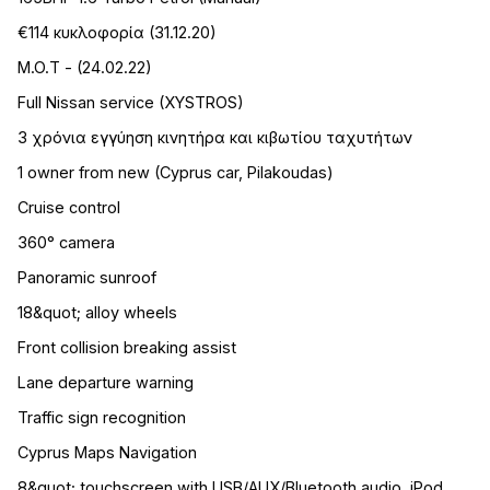
€114 κυκλοφορία (31.12.20)
M.O.T - (24.02.22)
Full Nissan service (XYSTROS)
3 χρόνια εγγύηση κινητήρα και κιβωτίου ταχυτήτων
1 owner from new (Cyprus car, Pilakoudas)
Cruise control
360° camera
Panoramic sunroof
18&quot; alloy wheels
Front collision breaking assist
Lane departure warning
Traffic sign recognition
Cyprus Maps Navigation
8&quot; touchscreen with USB/AUX/Bluetooth audio, iPod