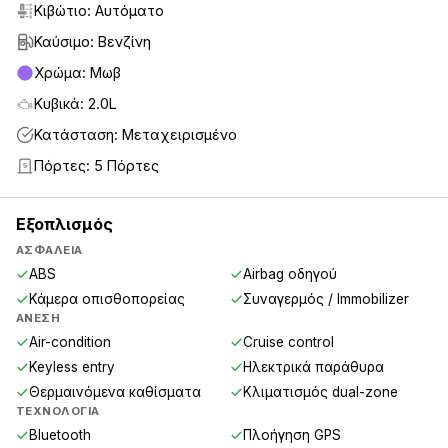
Κιβώτιο: Αυτόματο
Καύσιμο: Βενζίνη
Χρώμα: Μωβ
Κυβικά: 2.0L
Κατάσταση: Μεταχειρισμένο
Πόρτες: 5 Πόρτες
5
Εξοπλισμός
ΑΣΦΆΛΕΙΑ
ABS
Airbag οδηγού
Κάμερα οπισθοπορείας
Συναγερμός / Immobilizer
ΆΝΕΣΗ
Air-condition
Cruise control
Keyless entry
Ηλεκτρικά παράθυρα
Θερμαινόμενα καθίσματα
Κλιματισμός dual-zone
ΤΕΧΝΟΛΟΓΊΑ
Bluetooth
Πλοήγηση GPS