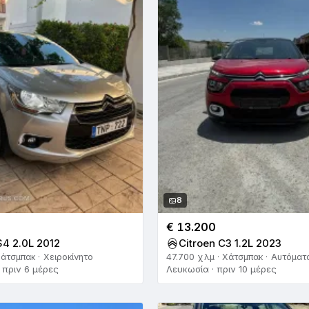
8
€ 13.200
S4 2.0L 2012
Citroen C3 1.2L 2023
άτσμπακ · Χειροκίνητο
47.700 χλμ · Χάτσμπακ · Αυτόματ
 πριν 6 μέρες
Λευκωσία · πριν 10 μέρες