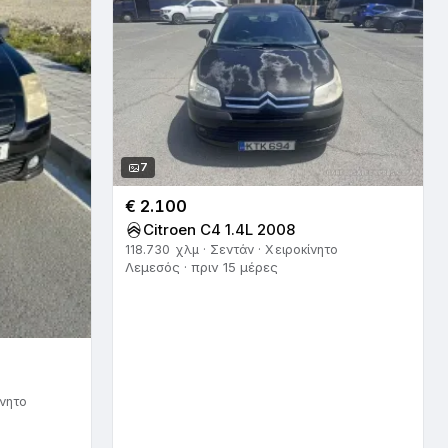
7
€ 2.100
Citroen C4 1.4L 2008
118.730 χλμ · Σεντάν · Χειροκίνητο
Λεμεσός · πριν 15 μέρες
ίνητο