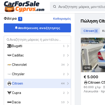
Audi
202
Austin
1
A
Φίλτρα
Καθαρισμός
1
Πώληση Cit
Bentley
2
Αποθήκευση αναζήτησης
Citroen
Κ
✕
BMW
572
Bugatti
1
Cadillac
2
Chevrolet
34
10
Chrysler
2
€ 5.000
Citroen C
Citroen
44
60.000 χλμ · 
Λευκωσία · πρ
Cupra
2
Dacia
10