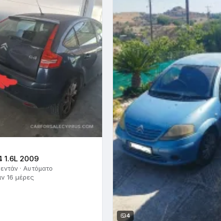
4 1.6L 2009
Σεντάν · Αυτόματο
ιν 16 μέρες
4