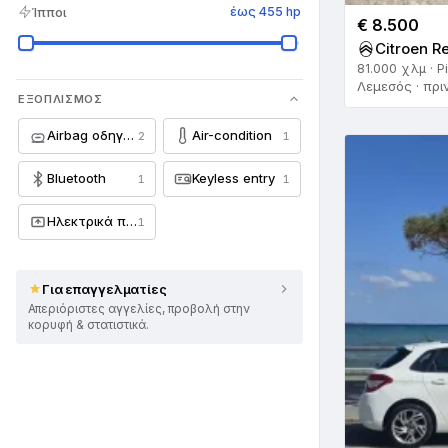
Renault
67
Ίπποι
έως 455 hp
€ 8.500
Rolls Royce
7
Citroen R
81.000 χλμ · P
Saab
6
Λεμεσός · πρι
ΕΞΟΠΛΙΣΜΌΣ
Seat
27
Airbag οδηγού
Air-condition
2
1
Skoda
17
Bluetooth
Keyless entry
1
1
Smart
35
Ηλεκτρικά παράθυρα
1
SsangYong
4
Subaru
13
Για επαγγελματίες
Απεριόριστες αγγελίες, προβολή στην
Suzuki
κορυφή & στατιστικά.
141
Tesla
12
Toyota
560
Triumph
2