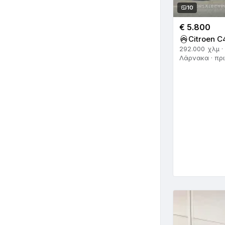
10
Vauxhall
5
€ 5.800
Volkswagen
Citroen C
236
292.000 χλμ ·
Λάρνακα · πρι
Volvo
54
Άλλο
15
Ά