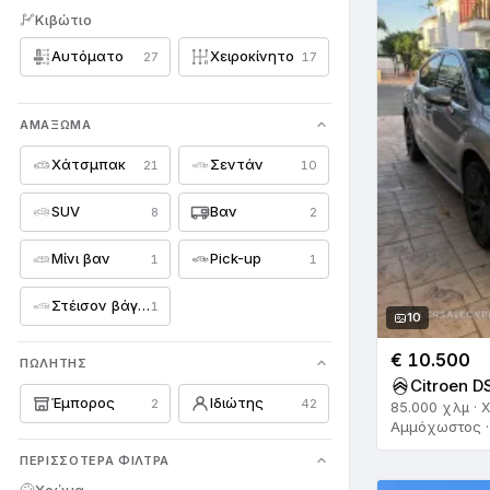
Κιβώτιο
Infiniti
2
Αυτόματο
Χειροκίνητο
27
17
Isuzu
22
Iveco
1
ΑΜΆΞΩΜΑ
Jaguar
28
Χάτσμπακ
Σεντάν
21
10
Jeep
44
SUV
Βαν
8
2
Kia
106
Μίνι βαν
Pick-up
1
1
Lada
1
Στέισον βάγκον
1
10
Lamborghini
7
€ 10.500
ΠΩΛΗΤΉΣ
Land Rover
127
Citroen D
Έμπορος
Ιδιώτης
2
42
85.000 χλμ · Χ
Lexus
45
Αμμόχωστος ·
Lotus
3
ΠΕΡΙΣΣΌΤΕΡΑ ΦΊΛΤΡΑ
Χρώμα