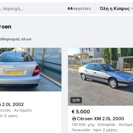
44
αγγελίες
Όλη η Κύπρος
roen
αθαρισμός όλων
10
5 2.0L 2002
Σεντάν · Αυτόματο
€ 5.000
ιν 2 ώρες
Citroen XM 2.0L 2000
130.000 χλμ · Χάτσμπακ · Αυτόμα
Λευκωσία · πριν 2 μέρες