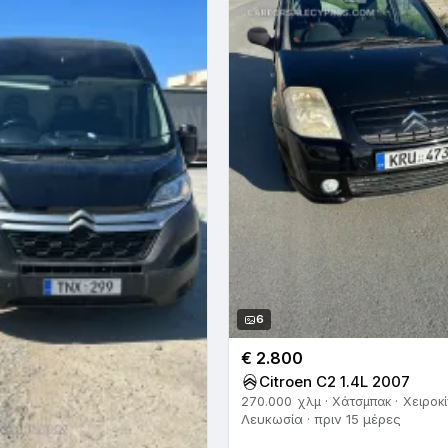
6
€ 2.800
Citroen C2 1.4L 2007
270.000 χλμ · Χάτσμπακ · Χειροκ
Λευκωσία · πριν 15 μέρες