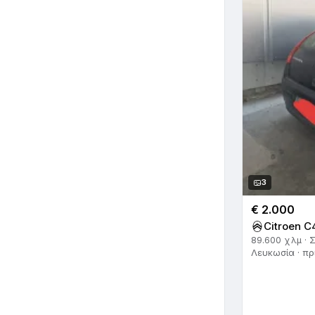
3
€ 2.000
Citroen C
89.600 χλμ · 
Λευκωσία · πρ