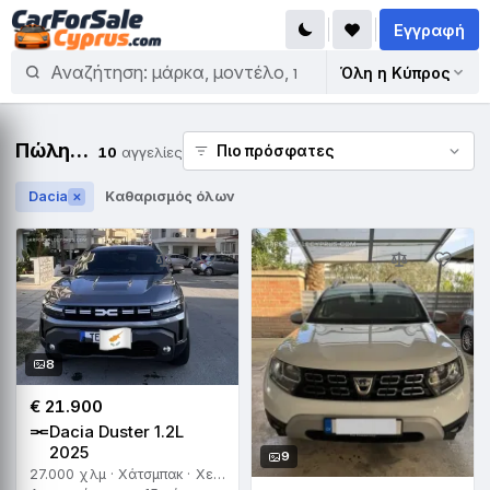
Εγγραφή
Όλη η Κύπρος
Πώληση Dacia
10
αγγελίες
Dacia
Καθαρισμός όλων
✕
8
€ 21.900
Dacia Duster 1.2L
2025
9
27.000 χλμ · Χάτσμπακ · Χειροκίνητο